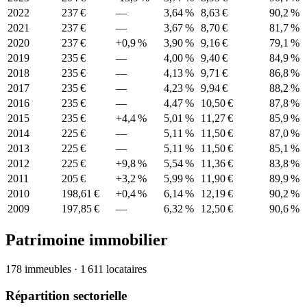
2022
237 €
—
3,64 %
8,63 €
90,2 %
2021
237 €
—
3,67 %
8,70 €
81,7 %
2020
237 €
+0,9 %
3,90 %
9,16 €
79,1 %
2019
235 €
—
4,00 %
9,40 €
84,9 %
2018
235 €
—
4,13 %
9,71 €
86,8 %
2017
235 €
—
4,23 %
9,94 €
88,2 %
2016
235 €
—
4,47 %
10,50 €
87,8 %
2015
235 €
+4,4 %
5,01 %
11,27 €
85,9 %
2014
225 €
—
5,11 %
11,50 €
87,0 %
2013
225 €
—
5,11 %
11,50 €
85,1 %
2012
225 €
+9,8 %
5,54 %
11,36 €
83,8 %
2011
205 €
+3,2 %
5,99 %
11,90 €
89,9 %
2010
198,61 €
+0,4 %
6,14 %
12,19 €
90,2 %
2009
197,85 €
—
6,32 %
12,50 €
90,6 %
Patrimoine immobilier
178 immeubles · 1 611 locataires
Répartition sectorielle