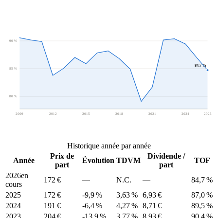
90 %
84,7 %
85 %
80 %
2009
2012
2015
2018
2021
2024
2026
Historique année par année
Prix de
Dividende /
Année
Évolution
TDVM
TOF
part
part
2026
en
172 €
—
N.C.
—
84,7 %
cours
2025
172 €
-9,9 %
3,63 %
6,93 €
87,0 %
2024
191 €
-6,4 %
4,27 %
8,71 €
89,5 %
2023
204 €
-13,9 %
3,77 %
8,93 €
90,4 %