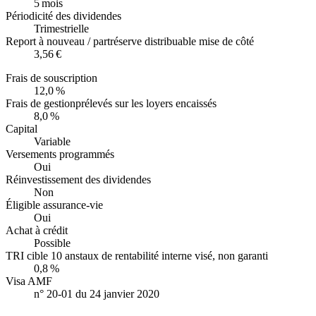
5 mois
Périodicité des dividendes
Trimestrielle
Report à nouveau / part
réserve distribuable mise de côté
3,56 €
Frais de souscription
12,0 %
Frais de gestion
prélevés sur les loyers encaissés
8,0 %
Capital
Variable
Versements programmés
Oui
Réinvestissement des dividendes
Non
Éligible assurance-vie
Oui
Achat à crédit
Possible
TRI cible 10 ans
taux de rentabilité interne visé, non garanti
0,8 %
Visa AMF
n° 20-01 du 24 janvier 2020