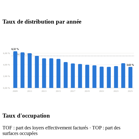
Taux de distribution par année
6,32 %
6,00 %
Marché 2025 : 5,5 %
4,00 %
3,63 %
2,00 %
0,00 %
2009
2011
2013
2015
2017
2019
2021
2023
2025
Taux d'occupation
TOF : part des loyers effectivement facturés · TOP : part des
surfaces occupées