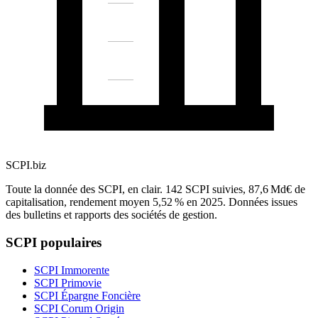
SCPI
.biz
Toute la donnée des SCPI, en clair
.
142
SCPI suivies,
87,6 Md€
de
capitalisation, rendement moyen
5,52 %
en
2025
. Données issues
des bulletins et rapports des sociétés de gestion.
SCPI populaires
SCPI
Immorente
SCPI
Primovie
SCPI
Épargne Foncière
SCPI
Corum Origin