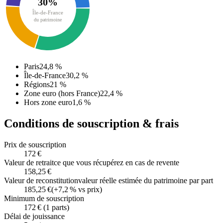
30
%
Île-de-France
du patrimoine
Paris
24,8
%
Île-de-France
30,2
%
Régions
21
%
Zone euro (hors France)
22,4
%
Hors zone euro
1,6
%
Conditions de souscription & frais
Prix de souscription
172 €
Valeur de retrait
ce que vous récupérez en cas de revente
158,25 €
Valeur de reconstitution
valeur réelle estimée du patrimoine par part
185,25 €
(
+7,2 %
vs prix)
Minimum de souscription
172 € (1 parts)
Délai de jouissance