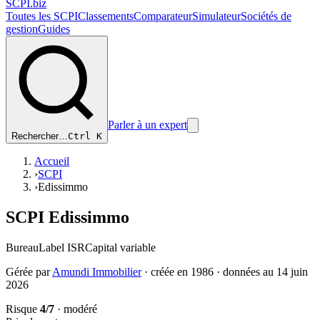
SCPI
.biz
Toutes les SCPI
Classements
Comparateur
Simulateur
Sociétés de
gestion
Guides
Parler à un expert
Rechercher…
Ctrl K
Accueil
›
SCPI
›
Edissimmo
SCPI
Edissimmo
Bureau
Label ISR
Capital
variable
Gérée par
Amundi Immobilier
· créée en
1986
· données au
14 juin
2026
Risque
4
/7
·
modéré