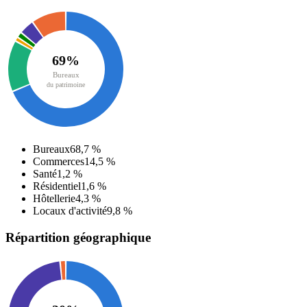
69
%
Bureaux
du patrimoine
Bureaux
68,7
%
Commerces
14,5
%
Santé
1,2
%
Résidentiel
1,6
%
Hôtellerie
4,3
%
Locaux d'activité
9,8
%
Répartition géographique